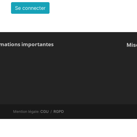
Se connecter
rmations importantes
Mis
Mention légale:
CGU
/
RGPD