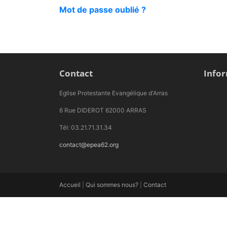
Mot de passe oublié ?
Contact
Info
Eglise Protestante Evangélique d'Arras
6 Rue DIDEROT 62000 ARRAS
Tél: 03.21.71.31.34
contact@epea62.org
Accueil
|
Qui sommes nous?
|
Contact